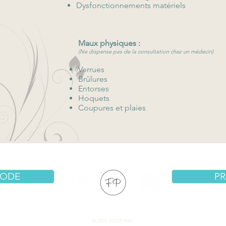
Dysfonctionnements matériels
Maux physiques :
(Ne dispense pas de la consultation chez un médecin)
Verrues
Brûlures
Entorses
Hoquets
Coupures et plaies
LEUR PAEL VOUS RECOIT DU LUNDI AU SAMEDI DE 13H30 A 19H
HODE
PR
© 2022 FLEUR PAEL