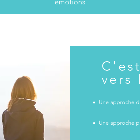
émotions
Occitanie
France
c
C'es
vers
Une approche 
Une approche p