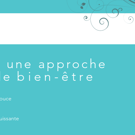
t une approche
 le
bien-être
douce
uissante