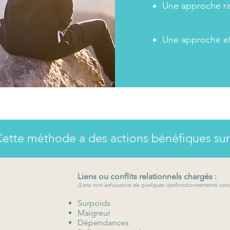
Une approche r
Une approche ef
ette méthode a des actions bénéfiques sur
Liens ou conflits relationnels chargés :
​(Liste non-exhaustive de quelques dysfonctionnements con
Surpoids
Maigreur
Dépendances