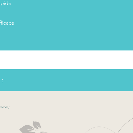
apide
ficace
 :
cernés)